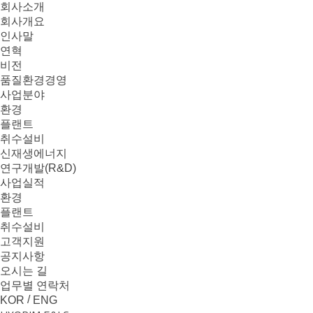
본문으로 바로가기
메뉴 바로가기
회사소개
회사개요
인사말
연혁
비전
품질환경경영
사업분야
환경
플랜트
취수설비
신재생에너지
연구개발(R&D)
사업실적
환경
플랜트
취수설비
고객지원
공지사항
오시는 길
업무별 연락처
/
KOR
ENG