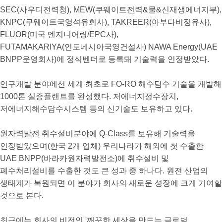
SEC(사우디전력청), MEW(쿠웨이트전력&물&신재생에너지부),
KNPC(쿠웨이트국영석유회사), TAKREER(아부다비정유사),
FLUOR(미국 엔지니어링/EPC사),
FUTAMAKARIYA(인도네시아국영건설사) NAWA Energy(UAE
BNPP운영회사)에 정식벤더로 등록돼 기술력을 인정받았다.
연구개발 분야에선 세계 최초로 FO-RO 해수담수 기술을 개발해
1000톤 실증플랜트를 완성했다. 저에너지정수장치,
저에너지해수담수시스템 등의 신기술도 보유하고 있다.
원자력발전 취수설비분야에 Q-Class를 보유해 기술력을
인정받았으며(한국 2개 업체) 우리나라가 해외에 첫 수출한
UAE BNPP(바라카원자력발전소)에 취수설비 및
폐수처리설비를 수출한 것도 큰 성과 중 하나다. 원전 산업의
생태계가 복원되면 이 분야가 회사의 새로운 성장에 크게 기여할
것으로 본다.
최근에는 회사의 비전인 '깨끗한 세상을 만드는 글로벌