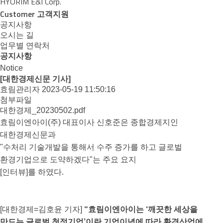
HYORIM E&I Corp.
Customer
고객지원
공지사항
오시는 길
업무별 연락처
공지사항
Notice
[대한경제신문 기사]
효림관리자
2023-05-19 11:50:16
첨부파일
대한경제_20230502.pdf
효림이엔아이(주) 대표이사 신호준은 종합경제지인
대한경제신문과
"수처리 기술개발을 통해서 수주 증가를 하고 글로벌
환경기업으로 도약하겠다"는 주요 요지
[인터뷰]를 하였다.
[대한경제=김호윤 기자]
“효림이엔아이는 ‘깨끗한 세상을
만드는 글로벌 청정기업’이란 기업이념에 따라 환경산업에