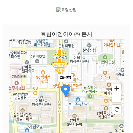
효림이엔아이㈜ 본사
효림산업