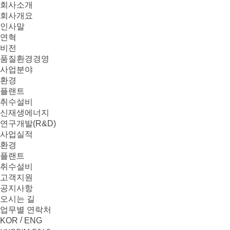
본문으로 바로가기
메뉴 바로가기
회사소개
회사개요
인사말
연혁
비전
품질환경경영
사업분야
환경
플랜트
취수설비
신재생에너지
연구개발(R&D)
사업실적
환경
플랜트
취수설비
고객지원
공지사항
오시는 길
업무별 연락처
/
KOR
ENG