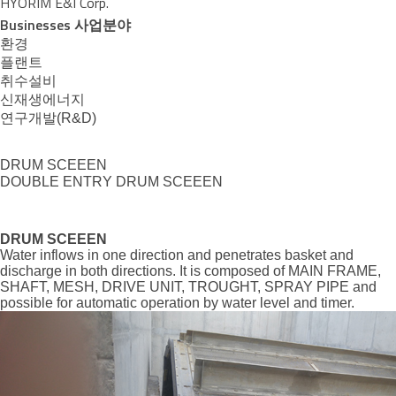
HYORIM E&I Corp.
Businesses
사업분야
환경
플랜트
취수설비
신재생에너지
연구개발(R&D)
DRUM SCEEEN
DOUBLE ENTRY DRUM SCEEEN
DRUM SCEEEN
Water inflows in one direction and penetrates basket and
discharge in both directions. It is composed of MAIN FRAME,
SHAFT, MESH, DRIVE UNIT, TROUGHT, SPRAY PIPE and
possible for automatic operation by water level and timer.